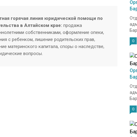
Ор
Ба
тная горячая линия юридической помощи по
Отд
адм
тельства в Алтайском крае:
продажа
Барн
нолетними собственниками, оформление опеки,
ия с ребенком, лишение родительских прав,
0
ие материнского капитала, споры о наследстве,
ридические вопросы.
Ор
Ба
Отд
адм
Барн
0