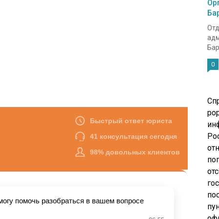
Ор
Ба
Отд
адм
Бар
0
Сп
pop
ин
Ро
от
по
от
го
по
пу
оф