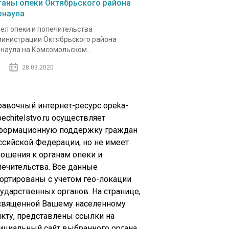
ганы опеки Октябрьского района
рнаула
ел опеки и попечительства
инистрации Октябрьского района
наула на​ Комсомольском...
28.03.2020
равочный интернет-ресурс opeka-
echitelstvo.ru осуществляет
формационную поддержку граждан
ссийской Федерации, но не имеет
ношения к органам опеки и
печительства. Все данные
сортированы с учетом гео-локации
сударственных органов. На странице,
священной Вашему населенному
нкту, представлены ссылки на
ициальный сайт выбранного органа