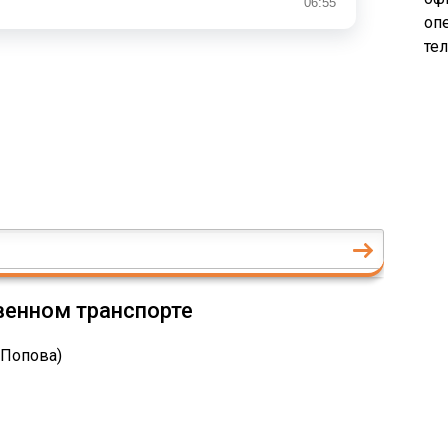
опе
те
венном транспорте
л. Попова)