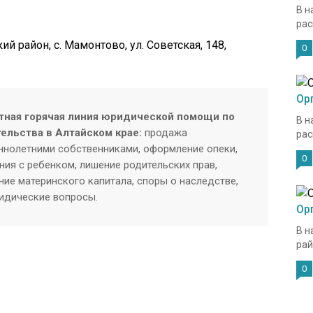
В н
рас
й район, с. Мамонтово, ул. Советская, 148,
0
Ор
тная горячая линия юридической помощи по
В н
тельства в Алтайском крае:
продажа
рас
нолетними собственниками, оформление опеки,
0
ия с ребенком, лишение родительских прав,
ие материнского капитала, споры о наследстве,
ридические вопросы.
Ор
В н
рай
0