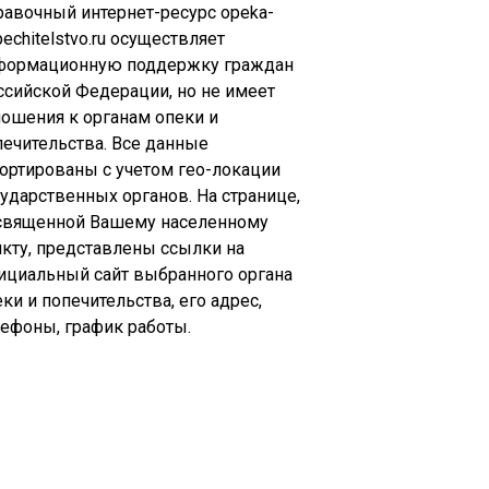
равочный интернет-ресурс opeka-
echitelstvo.ru осуществляет
формационную поддержку граждан
ссийской Федерации, но не имеет
ношения к органам опеки и
печительства. Все данные
сортированы с учетом гео-локации
сударственных органов. На странице,
священной Вашему населенному
нкту, представлены ссылки на
ициальный сайт выбранного органа
ки и попечительства, его адрес,
лефоны, график работы.