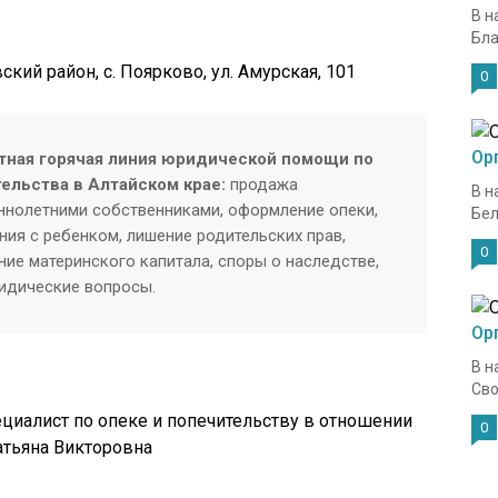
В н
Бла
кий район, с. Поярково, ул. Амурская, 101
0
Ор
тная горячая линия юридической помощи по
тельства в Алтайском крае:
продажа
В н
нолетними собственниками, оформление опеки,
Бел
ия с ребенком, лишение родительских прав,
0
ие материнского капитала, споры о наследстве,
ридические вопросы.
Ор
В н
Сво
ециалист по опеке и попечительству в отношении
0
тьяна Викторовна