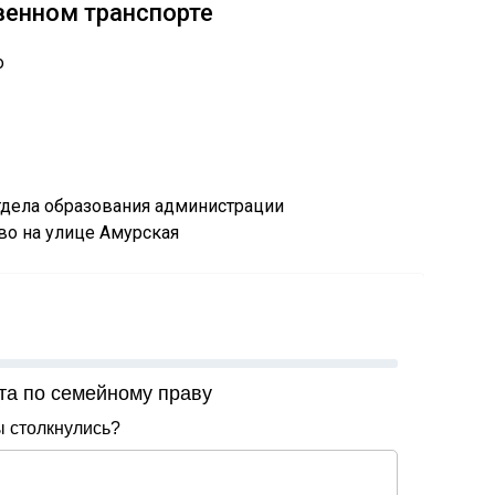
венном транспорте
о