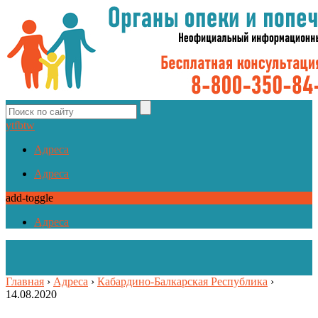
yt
fb
tw
Адреса
Адреса
add-toggle
Адреса
Главная
›
Адреса
›
Кабардино-Балкарская Республика
›
14.08.2020