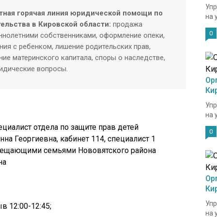
Упр
тная горячая линия юридической помощи по
на 
тельства в Кировской области:
продажа
0
нолетними собственниками, оформление опеки,
ия с ребенком, лишение родительских прав,
ие материнского капитала, споры о наследстве,
ридические вопросы.
Ор
Ки
Упр
на 
ециалист отдела по защите прав детей
0
на Георгиевна, кабинет 114, специалист 1
замещающими семьями Нововятского района
на
Ор
Ки
Упр
ыв 12:00-12:45
;
на 