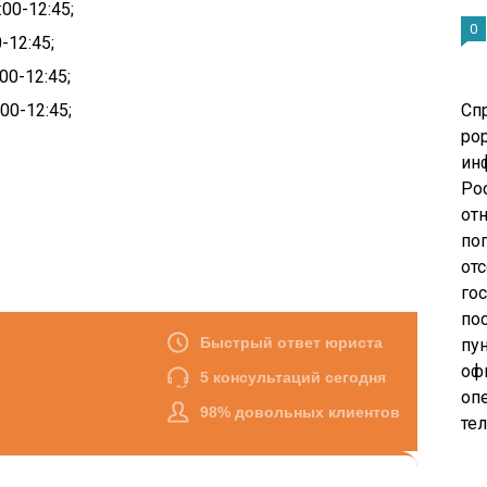
00-12:45;
0
-12:45;
00-12:45;
00-12:45;
Сп
pop
ин
Ро
от
по
от
го
по
пу
оф
опе
те