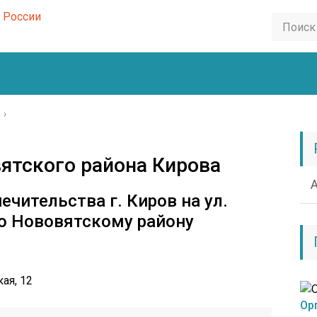
›
ятского района Кирова
ечительства г. Киров на ул.
о Нововятскому району
ая, 12
Ор