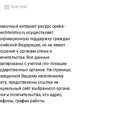
03.07.2020
равочный интернет-ресурс opeka-
echitelstvo.ru осуществляет
формационную поддержку граждан
ссийской Федерации, но не имеет
ношения к органам опеки и
печительства. Все данные
сортированы с учетом гео-локации
сударственных органов. На странице,
священной Вашему населенному
нкту, представлены ссылки на
ициальный сайт выбранного органа
ки и попечительства, его адрес,
лефоны, график работы.