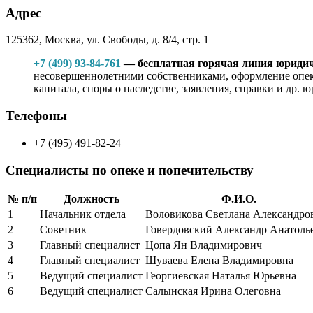
Адрес
125362, Москва, ул. Свободы, д. 8/4, стр. 1
+7 (499) 93-84-761
— бесплатная горячая линия юридич
несовершеннолетними собственниками, оформление опеки
капитала, споры о наследстве, заявления, справки и др. 
Телефоны
+7 (495) 491-82-24
Специалисты по опеке и попечительству
№ п/п
Должность
Ф.И.О.
1
Начальник отдела
Воловикова Светлана Александро
2
Советник
Говердовский Александр Анатоль
3
Главный специалист
Цопа Ян Владимирович
4
Главный специалист
Шуваева Елена Владимировна
5
Ведущий специалист
Георгиевская Наталья Юрьевна
6
Ведущий специалист
Салынская Ирина Олеговна