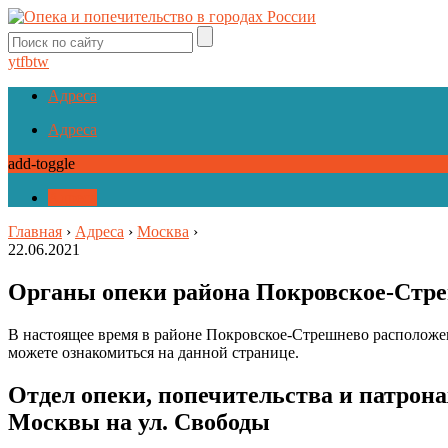
yt
fb
tw
Адреса
Адреса
add-toggle
Адреса
Главная
›
Адреса
›
Москва
›
22.06.2021
Органы опеки района Покровское-Стре
В настоящее время в районе Покровское-Стрешнево расположен
можете ознакомиться на данной странице.
Отдел опеки, попечительства и патрон
Москвы на ул. Свободы