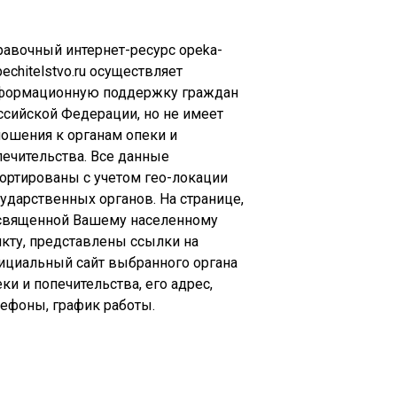
равочный интернет-ресурс opeka-
echitelstvo.ru осуществляет
формационную поддержку граждан
ссийской Федерации, но не имеет
ношения к органам опеки и
печительства. Все данные
сортированы с учетом гео-локации
сударственных органов. На странице,
священной Вашему населенному
нкту, представлены ссылки на
ициальный сайт выбранного органа
ки и попечительства, его адрес,
лефоны, график работы.