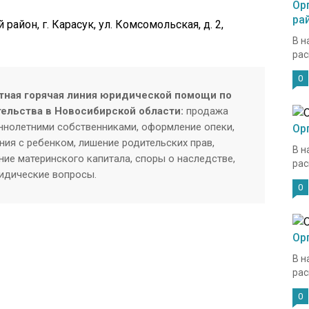
Ор
ра
район, г. Карасук, ул. Комсомольская, д. 2,
В н
рас
0
тная горячая линия юридической помощи по
тельства в Новосибирской области:
продажа
нолетними собственниками, оформление опеки,
Ор
ия с ребенком, лишение родительских прав,
В н
ие материнского капитала, споры о наследстве,
рас
ридические вопросы.
0
Ор
В н
рас
0