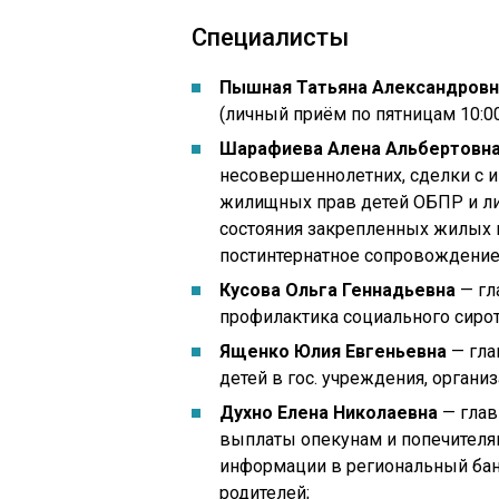
Специалисты
Пышная Татьяна Александровн
(личный приём по пятницам 10:00
Шарафиева Алена Альбертовн
несовершеннолетних, сделки с 
жилищных прав детей ОБПР и лиц
состояния закрепленных жилых 
постинтернатное сопровождение,
Кусова Ольга Геннадьевна
— гл
профилактика социального сирот
Ященко Юлия Евгеньевна
— гла
детей в гос. учреждения, органи
Духно Елена Николаевна
— глав
выплаты опекунам и попечителям,
информации в региональный банк
родителей;