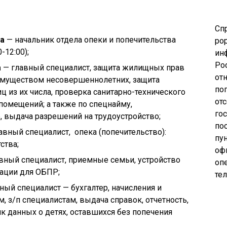
Сп
а
— начальник отдела опеки и попечительства
pop
-12:00);
ин
Ро
а
— главный специалист, защита жилищных прав
от
имуществом несовершеннолетних, защита
по
 из их числа, проверка санитарно-технического
от
помещений; а также по спецнайму,
го
 выдача разрешений на трудоустройство;
по
авный специалист, опека (попечительство):
пу
ства;
оф
вный специалист, приемные семьи, устройство
опе
зации для ОБПР;
те
ный специалист — бухгалтер, начисления и
 з/п специалистам, выдача справок, отчетность,
 данных о детях, оставшихся без попечения