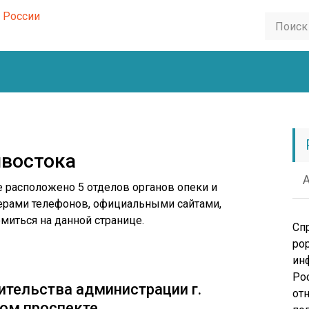
ивостока
 расположено 5 отделов органов опеки и
мерами телефонов, официальными сайтами,
иться на данной странице.
Сп
pop
ин
Ро
ительства администрации г.
от
ом проспекте