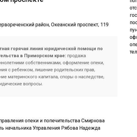
по
от
го
по
ервореченский район, Океанский проспект, 119
пу
оф
опе
тная горячая линия юридической помощи по
те
тельства в Приморском крае:
продажа
нолетними собственниками, оформление опеки,
ия с ребенком, лишение родительских прав,
ие материнского капитала, споры о наследстве,
ридические вопросы.
правления опеки и попечительства Смирнова
ль начальника Управления Рябова Надежда