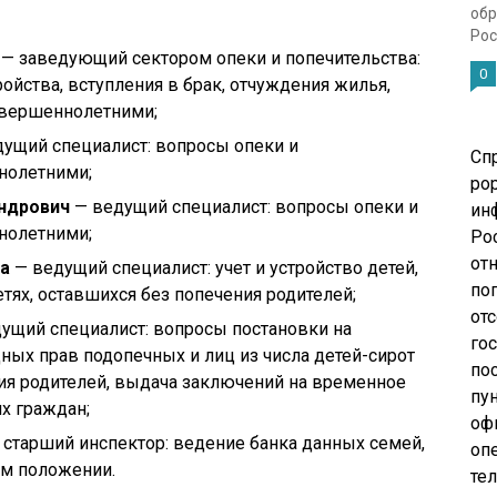
обр
Рос
— заведующий сектором опеки и попечительства:
0
ойства, вступления в брак, отчуждения жилья,
вершеннолетними;
ущий специалист: вопросы опеки и
Сп
нолетними;
pop
ндрович
— ведущий специалист: вопросы опеки и
ин
нолетними;
Ро
от
на
— ведущий специалист: учет и устройство детей,
по
етях, оставшихся без попечения родителей;
от
ущий специалист: вопросы постановки на
го
ых прав подопечных и лиц из числа детей-сирот
по
ния родителей, выдача заключений на временное
пу
х граждан;
оф
 старший инспектор: ведение банка данных семей,
опе
ом положении.
те