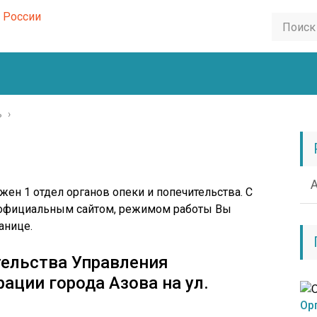
ь
›
ен 1 отдел органов опеки и попечительства. С
 официальным сайтом, режимом работы Вы
анице.
тельства Управления
ации города Азова на ул.
Ор