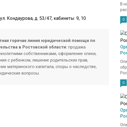
В н
рас
, ул. Кондаурова, д. 53/47, кабинеты: 9, 10
0
тная горячая линия юридической помощи по
Ор
тельства в Ростовской области:
продажа
Ро
нолетними собственниками, оформление опеки,
ия с ребенком, лишение родительских прав,
Опе
ие материнского капитала, споры о наследстве,
обр
ридические вопросы.
Рос
0
Ор
Ро
Опе