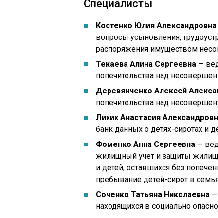
Специалисты
Костенко Юлия Александровна
вопросы усыновления, трудоустр
распоряжения имуществом несо
Текаева Алина Сергеевна
— вед
попечительства над несовершен
Деревянченко Алексей Алекса
попечительства над несовершен
Лихих Анастасия Александров
банк данных о детях-сиротах и д
Фоменко Анна Сергеевна
— вед
жилищный учет и защиты жилищн
и детей, оставшихся без попече
пребывание детей-сирот в семья
Соченко Татьяна Николаевна
—
находящихся в социально опасн