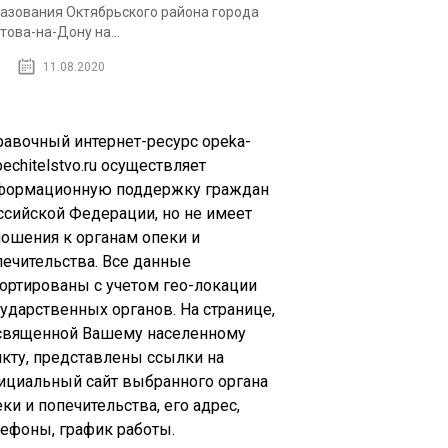
азования Октябрьского района города
това-на-Дону на...
11.08.2020
равочный интернет-ресурс opeka-
echitelstvo.ru осуществляет
формационную поддержку граждан
ссийской Федерации, но не имеет
ношения к органам опеки и
печительства. Все данные
сортированы с учетом гео-локации
сударственных органов. На странице,
священной Вашему населенному
нкту, представлены ссылки на
ициальный сайт выбранного органа
ки и попечительства, его адрес,
лефоны, график работы.