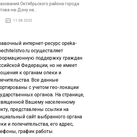
азования Октябрьского района города
това-на-Дону на...
11.08.2020
равочный интернет-ресурс opeka-
echitelstvo.ru осуществляет
формационную поддержку граждан
ссийской Федерации, но не имеет
ношения к органам опеки и
печительства. Все данные
сортированы с учетом гео-локации
сударственных органов. На странице,
священной Вашему населенному
нкту, представлены ссылки на
ициальный сайт выбранного органа
ки и попечительства, его адрес,
лефоны, график работы.