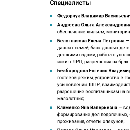
Специалисты
Федорчук Владимир Васильеви
Андреева Ольга Александровн
обеспечение жильем, мониторинг
Белоглазова Елена Петровна
— 
данных семей, банк данных дете
детскими садами, работа с упол
иски о ЛРП, разрешения на бра
Безбородова Евгения Владими
гостевой режим, устройство в г
усыновлении, ШПР, взаимодейст
разрешение воспитанникам на в
малолетних;
Клименко Яна Валерьевна
— вед
формирование дел подопечных, 
проживания, отчеты опекунов;