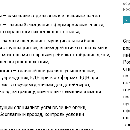
обр
Рос
ч
— начальник отдела опеки и попечительства;
0
а
— главный специалист: формирование списка,
 сохранности закрепленного жилья;
главный специалист: муниципальный банк
Сп
й «группы риска», взаимодействие со школами и
pop
номоченными по правам ребенка, отобрание детей,
ин
к несовершеннолетним;
Ро
от
ровна
— главный специалист: усыновление,
по
осучреждения, ЕДВ при всех формах, ЕДВ при
от
вие с госучреждениями для детей-сирот,
го
ыезд за границу, изменение фамилии и имени
по
пу
ущий специалист: установление опеки,
оф
бесплатный проезд, контроль условий
опе
те