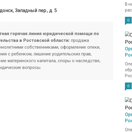
В н
донск, Западный пер., д. 5
рас
0
тная горячая линия юридической помощи по
тельства в Ростовской области:
продажа
нолетними собственниками, оформление опеки,
Ор
ия с ребенком, лишение родительских прав,
Ро
ие материнского капитала, споры о наследстве,
Опе
ридические вопросы.
обр
Рос
0
Ор
Ро
Опе