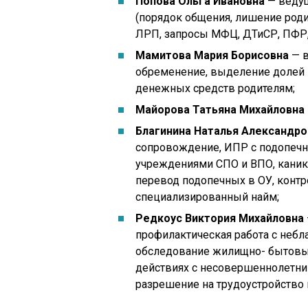
Попова Ольга Ивановна
— ведущ
(порядок общения, лишение роди
ЛРП, запросы МФЦ, ДТиСР, ПФР,
Мамитова Мария Борисовна
— в
обременение, выделение долей 
денежных средств родителям;
Майорова Татьяна Михайловна
Благинина Наталья Александро
сопровождение, ИПР с подопечн
учреждениями СПО и ВПО, каник
перевод подопечных в ОУ, конт
специализированный найм;
Редкоус Виктория Михайловна
профилактическая работа с неб
обследование жилищно- бытовых
действиях с несовершеннолетним
разрешение на трудоустройство