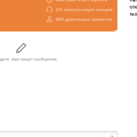
опе
те