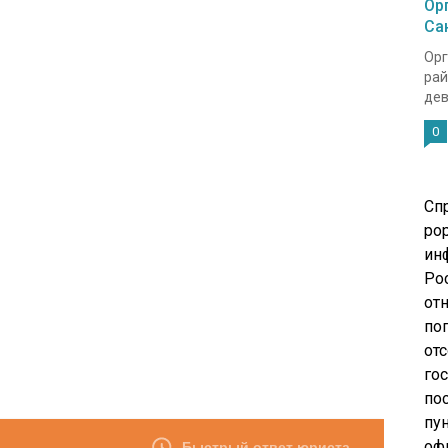
Ор
Са
Орг
рай
дев
0
Сп
pop
ин
Ро
от
по
от
го
по
пу
оф