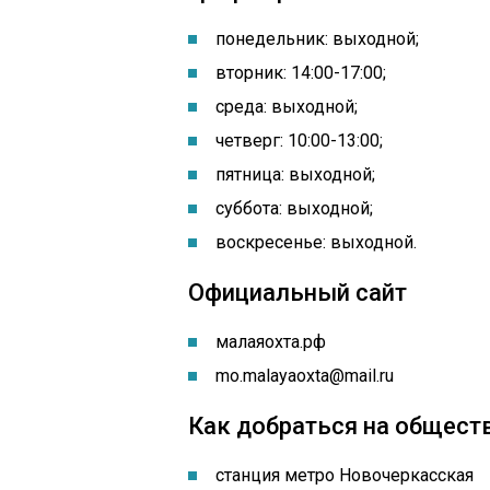
понедельник: выходной
;
вторник: 14:00-17:00;
среда: выходной;
четверг: 10:00-13:00;
пятница: выходной;
суббота: выходной;
воскресенье: выходной.
Официальный сайт
малаяохта.рф
mo.malayaoxta@mail.ru
Как добраться на общест
станция метро ​Новочеркасская