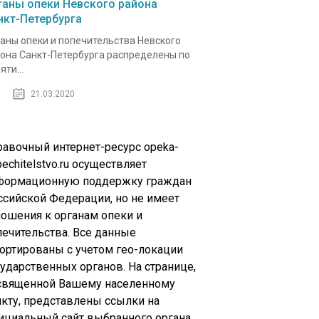
ганы опеки Невского района
нкт-Петербурга
аны опеки и попечительства Невского
она Санкт-Петербурга распределены по
яти...
21.03.2020
равочный интернет-ресурс opeka-
echitelstvo.ru осуществляет
формационную поддержку граждан
ссийской Федерации, но не имеет
ношения к органам опеки и
печительства. Все данные
сортированы с учетом гео-локации
сударственных органов. На странице,
священной Вашему населенному
нкту, представлены ссылки на
ициальный сайт выбранного органа