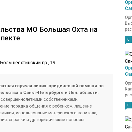
Ор
Са
Орг
Выб
ельства МО Большая Охта на
рас
пекте
0
 Большеохтинский пр., 19
Ор
Са
Орг
латная горячая линия юридической помощи по
Кал
ельства в Санкт-Петербурге и Лен. области:
рас
есовершеннолетними собственниками,
0
ение порядка общения с ребенком, лишение
амилии, использование материнского капитала,
ния, справки и др. юридические вопросы.