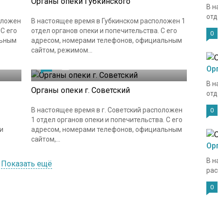
Органы опеки Губкинского
В н
отд
оложен
В настоящее время в Губкинском расположен 1
 С его
отдел органов опеки и попечительства. С его
0
льным
адресом, номерами телефонов, официальным
сайтом, режимом...
0
18.04.2021
Ор
В н
Органы опеки г. Советский
отд
В настоящее время в г. Советский расположен
0
1 отдел органов опеки и попечительства. С его
и
адресом, номерами телефонов, официальным
сайтом,...
Ор
В н
Показать ещё
рас
0