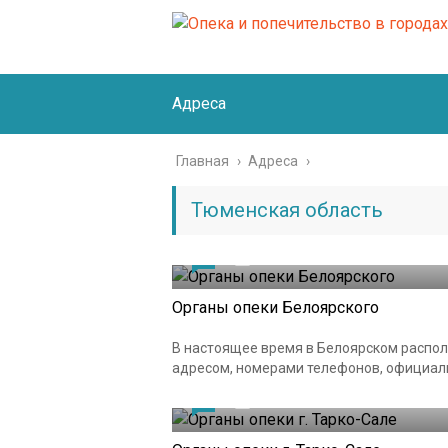
Адреса
Главная
›
Адреса
›
Тюменская область
0
19.04.2021
Органы опеки Белоярского
В настоящее время в Белоярском располо
адресом, номерами телефонов, официаль
0
19.04.2021