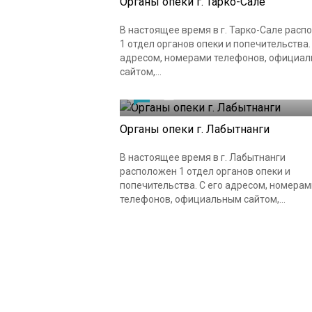
Органы опеки г. Тарко-Сале
В настоящее время в г. Тарко-Сале расп
1 отдел органов опеки и попечительства.
адресом, номерами телефонов, официа
сайтом,...
0
18.04.2021
Органы опеки г. Лабытнанги
В настоящее время в г. Лабытнанги
расположен 1 отдел органов опеки и
попечительства. С его адресом, номерам
телефонов, официальным сайтом,...