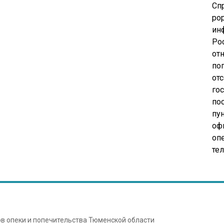
Сп
pop
ин
Ро
от
по
от
го
по
пу
оф
опе
те
ов опеки и попечительства Тюменской области