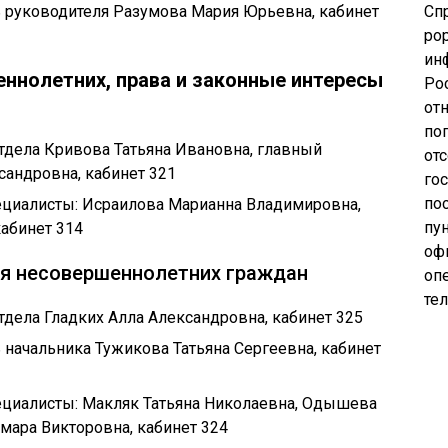
ль руководителя Разумова Мария Юрьевна, кабинет
Сп
pop
ин
ннолетних, права и законные интересы
Ро
от
по
отдела Кривова Татьяна Ивановна, главный
от
сандровна, кабинет 321
го
по
пециалисты: Исраилова Марианна Владимировна,
пу
абинет 314
оф
ля несовершеннолетних граждан
опе
те
отдела Гладких Алла Александровна, кабинет 325
ь начальника Тужикова Татьяна Сергеевна, кабинет
пециалисты: Макляк Татьяна Николаевна, Одышева
мара Викторовна, кабинет 324