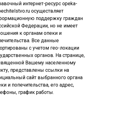
равочный интернет-ресурс opeka-
echitelstvo.ru осуществляет
формационную поддержку граждан
ссийской Федерации, но не имеет
ношения к органам опеки и
печительства. Все данные
сортированы с учетом гео-локации
сударственных органов. На странице,
священной Вашему населенному
нкту, представлены ссылки на
ициальный сайт выбранного органа
ки и попечительства, его адрес,
лефоны, график работы.