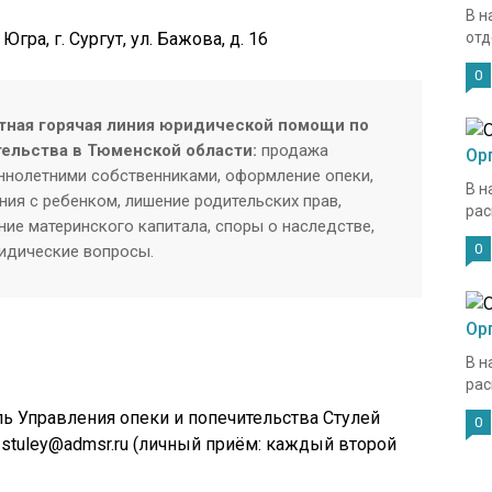
В н
ра, г. Сургут, ул. Бажова, д. 16
отд
0
тная горячая линия юридической помощи по
тельства в Тюменской области:
продажа
Ор
нолетними собственниками, оформление опеки,
В н
ия с ребенком, лишение родительских прав,
рас
ие материнского капитала, споры о наследстве,
0
ридические вопросы.
Ор
В н
рас
ль Управления опеки и попечительства Стулей
0
 stuley@admsr.ru (личный приём: каждый второй