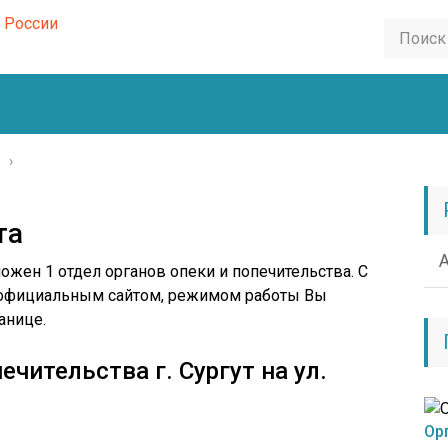
ь
›
та
ожен 1 отдел органов опеки и попечительства. С
 официальным сайтом, режимом работы Вы
анице.
ечительства г. Сургут на ул.
Ор