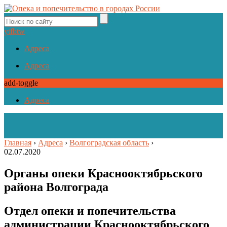
yt
fb
tw
Адреса
Адреса
add-toggle
Адреса
Главная
›
Адреса
›
Волгоградская область
›
02.07.2020
Органы опеки Краснооктябрьского
района Волгограда
Отдел опеки и попечительства
администрации Краснооктябрьского