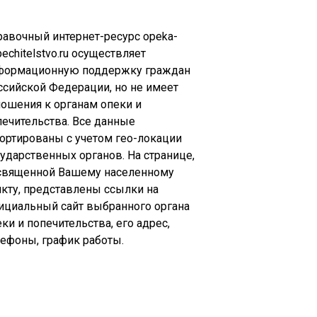
равочный интернет-ресурс opeka-
echitelstvo.ru осуществляет
формационную поддержку граждан
ссийской Федерации, но не имеет
ношения к органам опеки и
печительства. Все данные
сортированы с учетом гео-локации
сударственных органов. На странице,
священной Вашему населенному
нкту, представлены ссылки на
ициальный сайт выбранного органа
ки и попечительства, его адрес,
лефоны, график работы.