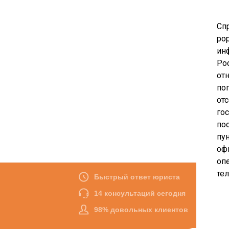
Сп
pop
ин
Ро
от
по
от
го
по
пу
оф
опе
те