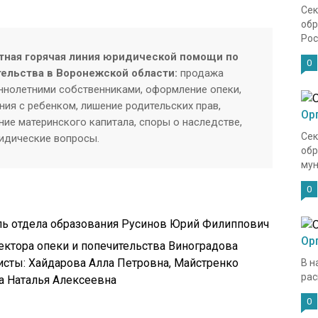
Сек
обр
Рос
тная горячая линия юридической помощи по
0
тельства в Воронежской области:
продажа
нолетними собственниками, оформление опеки,
ия с ребенком, лишение родительских прав,
Ор
ие материнского капитала, споры о наследстве,
Сек
ридические вопросы.
обр
мун
0
ель отдела образования Русинов Юрий Филиппович
Ор
ектора опеки и попечительства Виноградова
исты: Хайдарова Алла Петровна, Майстренко
В н
рас
а Наталья Алексеевна
0