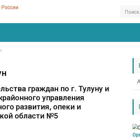
›
ун
льства граждан по г. Тулуну и
жрайонного управления
ого развития, опеки и
ской области №5
Ор