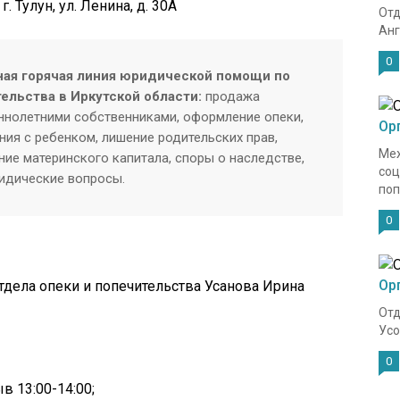
. Тулун, ул. Ленина, д. 30А
Отд
Анг
0
ая горячая линия юридической помощи по
ельства в Иркутской области:
продажа
нолетними собственниками, оформление опеки,
Ор
ия с ребенком, лишение родительских прав,
Меж
ие материнского капитала, споры о наследстве,
соц
ридические вопросы.
поп
0
Ор
отдела опеки и попечительства Усанова Ирина
Отд
Усо
0
в 13:00-14:00;