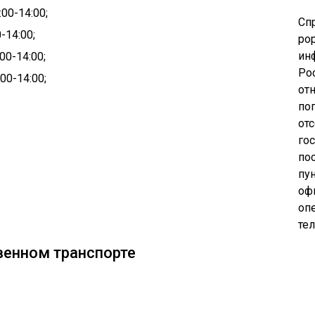
00-14:00;
Сп
-14:00;
pop
ин
00-14:00;
Ро
00-14:00;
от
по
от
го
по
пу
оф
опе
те
венном транспорте