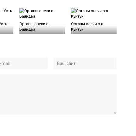
Усть-
Органы опеки с.
Органы опеки р.п.
Баяндай
Куйтун