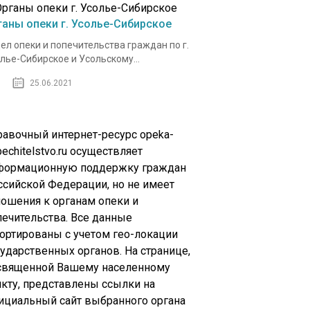
ганы опеки г. Усолье-Сибирское
ел опеки и попечительства граждан по г.
лье-Сибирское и Усольскому...
25.06.2021
равочный интернет-ресурс opeka-
echitelstvo.ru осуществляет
формационную поддержку граждан
ссийской Федерации, но не имеет
ношения к органам опеки и
печительства. Все данные
сортированы с учетом гео-локации
сударственных органов. На странице,
священной Вашему населенному
нкту, представлены ссылки на
ициальный сайт выбранного органа