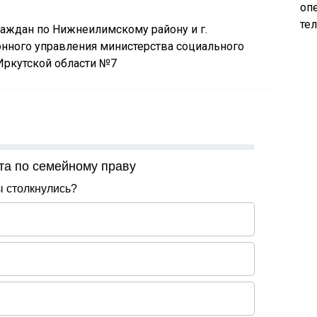
опе
те