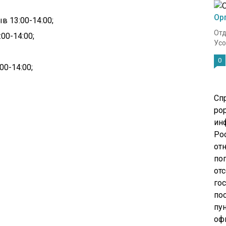
Ор
в 13:00-14:00;
Отд
00-14:00;
Усо
0
00-14:00;
Сп
pop
ин
Ро
от
по
от
го
по
пу
оф