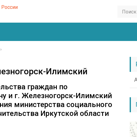
›
лезногорск-Илимский
ельства граждан по
у и г. Железногорск-Илимский
ния министерства социального
ечительства Иркутской области