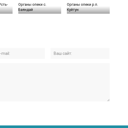
Усть-
Органы опеки с.
Органы опеки р.п.
Баяндай
Куйтун