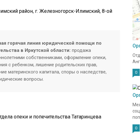
лимский район, г. Железногорск-Илимский, 8-ой
ая горячая линия юридической помощи по
Ор
ельства в Иркутской области:
продажа
Отд
нолетними собственниками, оформление опеки,
Анг
ия с ребенком, лишение родительских прав,
ие материнского капитала, споры о наследстве,
0
ридические вопросы.
Ор
Меж
соц
отдела опеки и попечительства Татаринцева
поп
0