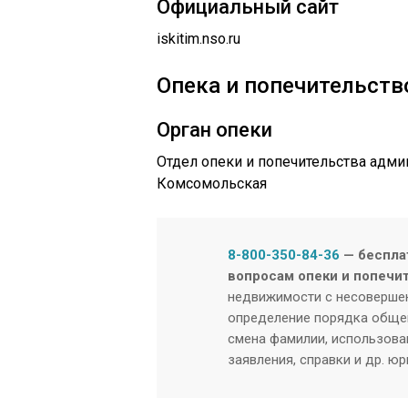
Официальный сайт
iskitim.nso.ru
Опека и попечительство
Орган опеки
Отдел опеки и попечительства админ
Комсомольская
8-800-350-84-36
— беспла
вопросам опеки и попечи
недвижимости с несовершен
определение порядка общен
смена фамилии, использован
заявления, справки и др. ю