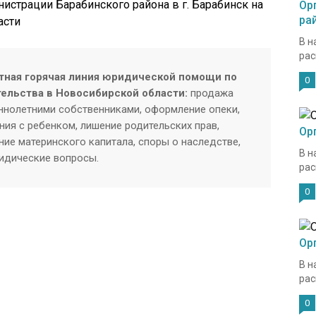
истрации Барабинского района в г. Барабинск на
Ор
ра
асти
В н
рас
тная горячая линия юридической помощи по
0
тельства в Новосибирской области:
продажа
нолетними собственниками, оформление опеки,
ия с ребенком, лишение родительских прав,
Ор
ие материнского капитала, споры о наследстве,
В н
ридические вопросы.
рас
0
Ор
В н
рас
0