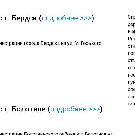
 г. Бердск (
подробнее >>>
)
Сп
pop
ин
Ро
истрации города Бердска на ул. М. Горького
от
по
от
го
по
пу
оф
опе
те
 г. Болотное (
подробнее >>>
)
нистрации Болотнинского района в г. Болотное на