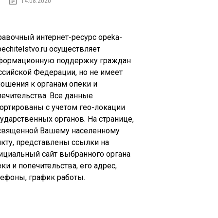
14.08.2020
равочный интернет-ресурс opeka-
echitelstvo.ru осуществляет
формационную поддержку граждан
ссийской Федерации, но не имеет
ношения к органам опеки и
печительства. Все данные
сортированы с учетом гео-локации
сударственных органов. На странице,
священной Вашему населенному
нкту, представлены ссылки на
ициальный сайт выбранного органа
ки и попечительства, его адрес,
лефоны, график работы.