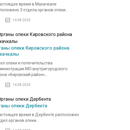
астоящее время в Махачкале
положено 3 отдела органов опеки...
14.08.2020
ганы опеки Кировского района
хачкалы
ел опеки и попечительства
инистрации МО внутригородского
она «Кировский район»...
14.08.2020
ганы опеки Дербента
астоящее время в Дербенте расположен
тдел органов опеки...