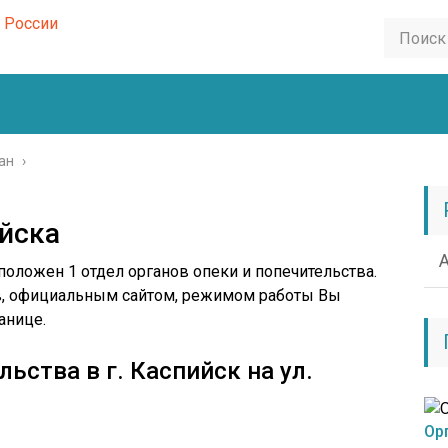
ан
›
йска
положен 1 отдел органов опеки и попечительства.
в, официальным сайтом, режимом работы Вы
анице.
льства в г. Каспийск на ул.
Ор