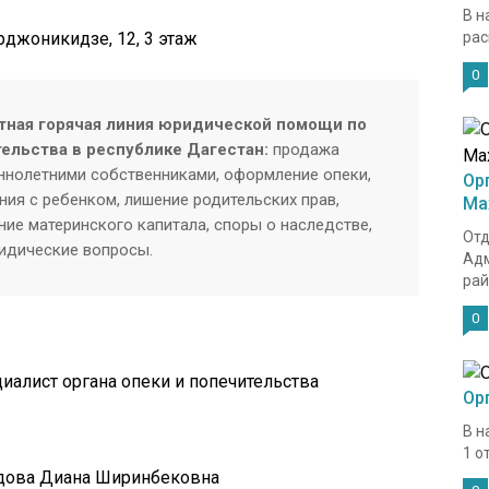
В н
рджоникидзе, 12, 3 этаж
рас
0
тная горячая линия юридической помощи по
тельства в республике Дагестан:
продажа
нолетними собственниками, оформление опеки,
Ор
ия с ребенком, лишение родительских прав,
Ма
ие материнского капитала, споры о наследстве,
Отд
ридические вопросы.
Адм
рай
0
циалист органа опеки и попечительства
Ор
В н
1 о
дова Диана Ширинбековна