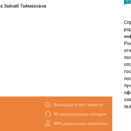
0
а Зайнаб Таймазовна
Сп
pop
ин
Ро
от
по
от
го
по
пу
оф
опе
те