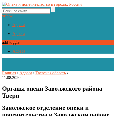
yt
fb
tw
Адреса
Адреса
add-toggle
Адреса
Главная
›
Адреса
›
Тверская область
›
11.08.2020
Органы опеки Заволжского района
Твери
Заволжское отделение опеки и
попечительства в Заволжском районе