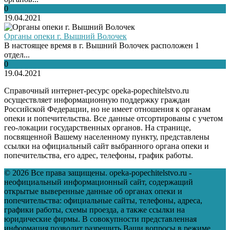
0
19.04.2021
Органы опеки г. Вышний Волочек
В настоящее время в г. Вышний Волочек расположен 1
отдел...
0
19.04.2021
Справочный интернет-ресурс opeka-popechitelstvo.ru
осуществляет информационную поддержку граждан
Российской Федерации, но не имеет отношения к органам
опеки и попечительства. Все данные отсортированы с учетом
гео-локации государственных органов. На странице,
посвященной Вашему населенному пункту, представлены
ссылки на официальный сайт выбранного органа опеки и
попечительства, его адрес, телефоны, график работы.
© 2026 Все права защищены. opeka-popechitelstvo.ru -
неофициальный информационный сайт, содержащий
открытые выверенные данные об органах опеки и
попечительства: официальные сайты, телефоны, адреса,
графики работы, схемы проезда, а также ссылки на
юридические фирмы. В совокупности представленная
информация позволит разрешить Ваши вопросы в режиме